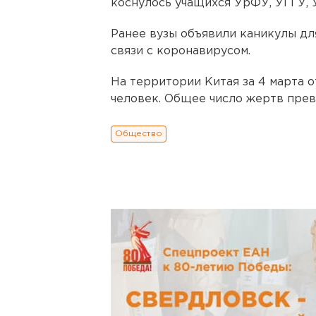
коснулось учащихся УрФУ, УГГУ,
Ранее вузы объявили каникулы для
связи с коронавирусом.
На территории Китая за 4 марта о
человек. Общее число жертв превы
Общество