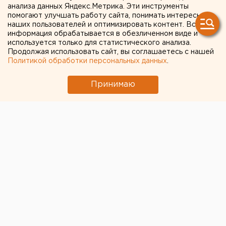
анализа данных Яндекс.Метрика. Эти инструменты
увеличение строительства
помогают улучшать работу сайта, понимать интересы
наших пользователей и оптимизировать контент. Вся
жилья, а мораторий на
информация обрабатывается в обезличенном виде и
возведение нового
используется только для статистического анализа.
Продолжая использовать сайт, вы соглашаетесь с нашей
Политикой обработки персональных данных
.
Принимаю
© Пресс-служба губернатора Челябинской области,