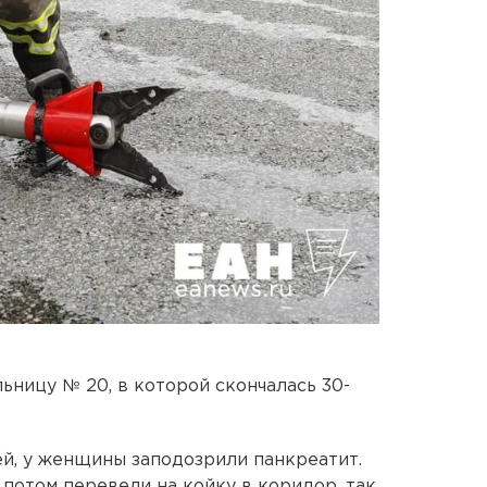
ьницу № 20, в которой скончалась 30-
й, у женщины заподозрили панкреатит.
о потом перевели на койку в коридор, так