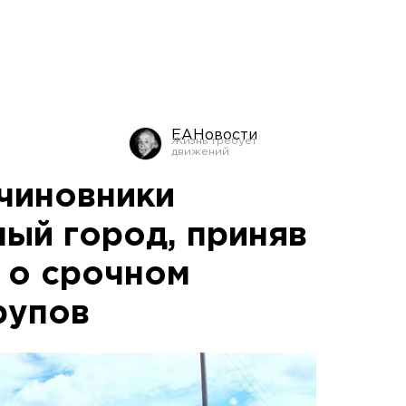
ЕАНовости
чиновники
лый город, приняв
 о срочном
рупов