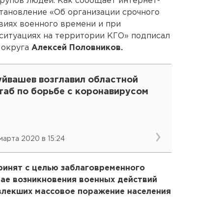
рупов людей. Как сообщает интернет-
становление «Об организации срочного
виях военного времени и при
ситуациях на территории КГО» подписал
 округа
Алексей Половников.
уйвашев возглавил областной
таб по борьбе с коронавирусом
 марта 2020 в 15:24
принят с целью заблаговременного
чае возникновения военных действий
влекших массовое поражение населения