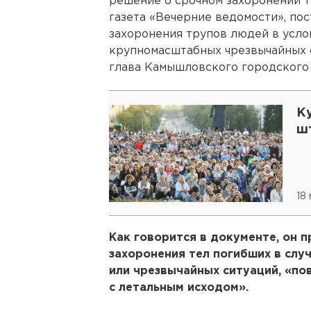
решение о срочном захоронении т
газета «Вечерние ведомости», по
захоронения трупов людей в усло
крупномасштабных чрезвычайных 
глава Камышловского городского
К
ш
18
Как говорится в документе, он 
захоронения тел погибших в слу
или чрезвычайных ситуаций, «по
с летальным исходом».