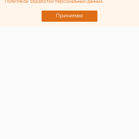
Политикой обработки персональных данных
.
Принимаю
© Фото из открытых источников
На ежедневном брифинге для журналистов вице-
губернатор Павел Креков заявил, что власти
выявили и держат на контроле всех, кто