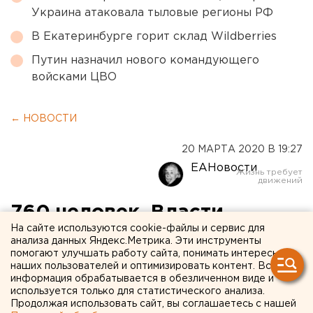
Украина атаковала тыловые регионы РФ
В Екатеринбурге горит склад Wildberries
Путин назначил нового командующего
войсками ЦВО
← НОВОСТИ
20 МАРТА 2020 В 19:27
ЕАНовости
760 человек. Власти
На сайте используются cookie-файлы и сервис для
контролируют контакты
анализа данных Яндекс.Метрика. Эти инструменты
помогают улучшать работу сайта, понимать интересы
инфицированных
наших пользователей и оптимизировать контент. Вся
коронавирусом
информация обрабатывается в обезличенном виде и
используется только для статистического анализа.
свердловчан
Продолжая использовать сайт, вы соглашаетесь с нашей