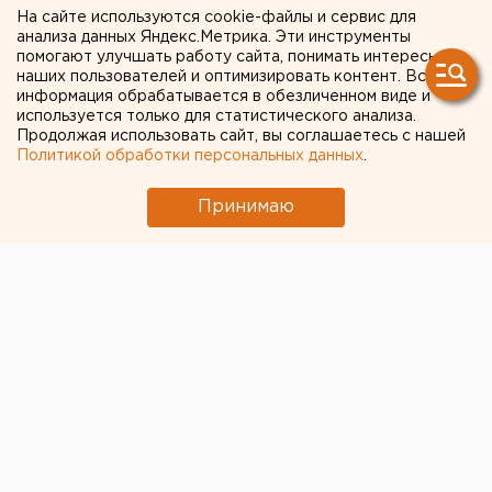
На сайте используются cookie-файлы и сервис для
больной чиновнице,
анализа данных Яндекс.Метрика. Эти инструменты
помогают улучшать работу сайта, понимать интересы
вернувшейся из Китая
наших пользователей и оптимизировать контент. Вся
информация обрабатывается в обезличенном виде и
используется только для статистического анализа.
Продолжая использовать сайт, вы соглашаетесь с нашей
Политикой обработки персональных данных
.
Принимаю
© Https: / / eanews.ru /