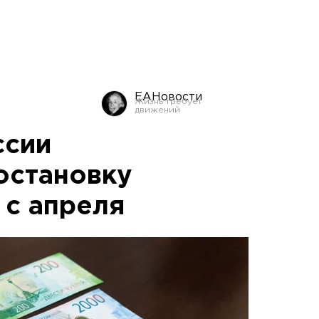
ЕАНовости
ссии
остановку
 с апреля