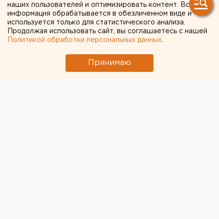
наших пользователей и оптимизировать контент. Вся
информация обрабатывается в обезличенном виде и
используется только для статистического анализа.
Продолжая использовать сайт, вы соглашаетесь с нашей
Политикой обработки персональных данных
.
Принимаю
© Алексей Колчин для ЕАН
В Кургане мошенники звонят промышленникам под
видом представителей мэрии и сообщают, что
вскоре на предприятиях пройдет проверка по
соблюдению «антикоронавирусных» мер. Звонившие