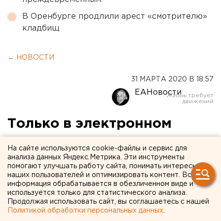
В Оренбурге продлили арест «смотрителю»
кладбищ
← НОВОСТИ
31 МАРТА 2020 В 18:57
ЕАНовости
Только в электронном
виде: запись в детские
На сайте используются cookie-файлы и сервис для
лагеря в Екатеринбурге
анализа данных Яндекс.Метрика. Эти инструменты
помогают улучшать работу сайта, понимать интересы
стартует первого апреля
наших пользователей и оптимизировать контент. Вся
информация обрабатывается в обезличенном виде и
(ЦЕНЫ)
используется только для статистического анализа.
Продолжая использовать сайт, вы соглашаетесь с нашей
Политикой обработки персональных данных
.