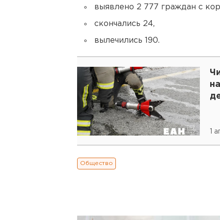
выявлено 2 777 граждан с ко
скончались 24,
вылечились 190.
Ч
на
д
1 
Общество