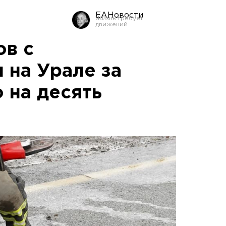
ЕАНовости
ов с
 на Урале за
 на десять