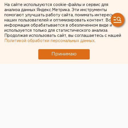
самых смешных названий
На сайте используются cookie-файлы и сервис для
анализа данных Яндекс.Метрика. Эти инструменты
русских деревень
помогают улучшать работу сайта, понимать интересы
наших пользователей и оптимизировать контент. Вся
информация обрабатывается в обезличенном виде и
используется только для статистического анализа.
Продолжая использовать сайт, вы соглашаетесь с нашей
Политикой обработки персональных данных
.
Принимаю
© Алексей Колчин для ЕАН
Портал ТурСтат составил рейтинг самых веселых и