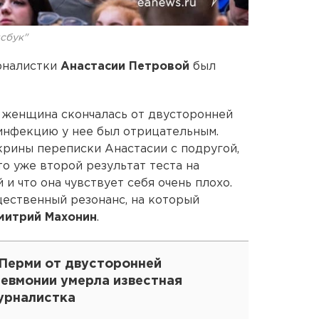
сбук"
рналистки
Анастасии Петровой
был
о женщина скончалась от двусторонней
 инфекцию у нее был отрицательным.
крины переписки Анастасии с подругой,
о уже второй результат теста на
и что она чувствует себя очень плохо.
ественный резонанс, на который
митрий Махонин
.
 Перми от двусторонней
невмонии умерла известная
урналистка