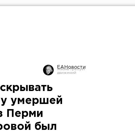
ЕАНовости
скрывать
 у умершей
з Перми
ровой был