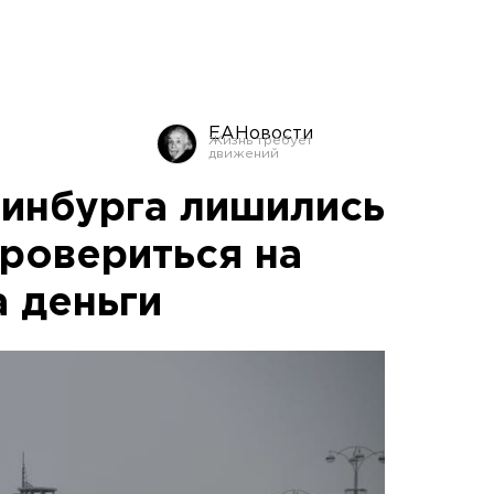
ЕАНовости
инбурга лишились
ровериться на
а деньги