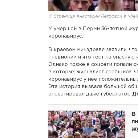
© Страница Анастасии Петровой в "Фей
У умершей в Перми 36-летней жу
коронавирус.
В краевом минздраве заявили, чт
пневмонии и что тест на опасную
Однако позже в соцсети попали с
в которых журналист сообщила, чт
коронавирус у нее положительный 
Эта история вызвала большой общ
отреагировал даже губернатор
Д
В
п
ж