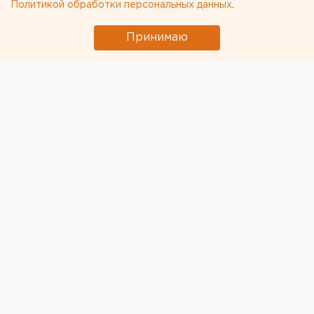
Политикой обработки персональных данных
.
Принимаю
Медицинскому персонал, который непосредственно
работает с инфицированными коронавирусом, на
20% увеличат оклад. Вырастет уже мартовская
зарплата, сообщил на брифинге губернатор
Челябинской области Алексей Текслер.
Также власти региона рассматривают