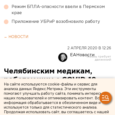
Режим БПЛА-опасности ввели в Пермском
крае
Приложение УБРиР возобновило работу
← НОВОСТИ
2 АПРЕЛЯ 2020 В 12:26
ЕАНовости
Челябинским медикам,
работающим с COVID-19,
На сайте используются cookie-файлы и сервис для
уже за март выплатят
анализа данных Яндекс.Метрика. Эти инструменты
помогают улучшать работу сайта, понимать интересы
увеличенную зарплату
наших пользователей и оптимизировать контент. Вся
информация обрабатывается в обезличенном виде и
используется только для статистического анализа.
Продолжая использовать сайт, вы соглашаетесь с нашей