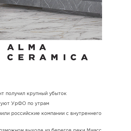
нт получил крупный убыток
куют УрФО по утрам
нили российские компании с внутреннего
озможном выходе из берегов реки Миасс