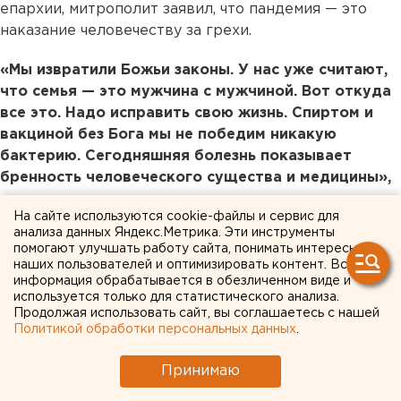
епархии, митрополит заявил, что пандемия — это
наказание человечеству за грехи.
«Мы извратили Божьи законы. У нас уже считают,
что семья — это мужчина с мужчиной. Вот откуда
все это. Надо исправить свою жизнь. Спиртом и
вакциной без Бога мы не победим никакую
бактерию. Сегодняшняя болезнь показывает
бренность человеческого существа и медицины»,
— сказал митрополит.
На сайте используются cookie-файлы и сервис для
анализа данных Яндекс.Метрика. Эти инструменты
Он призвал людей содержать в чистоте не только
помогают улучшать работу сайта, понимать интересы
свое тело, но и душу. Также митрополит отметил,
наших пользователей и оптимизировать контент. Вся
что не принуждает священнослужителей,
информация обрабатывается в обезличенном виде и
используется только для статистического анализа.
работающих в храмах, надевать маски — их
Продолжая использовать сайт, вы соглашаетесь с нашей
надевает тот, кто хочет.
Политикой обработки персональных данных
.
«Священникам она (маска — прим. ЕАН)
Принимаю
мешает», — сказал митрополит Даниил и