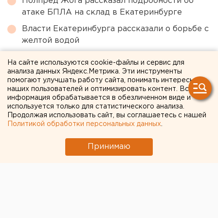
Полпред Жога рассказал подробности об
атаке БПЛА на склад в Екатеринбурге
Власти Екатеринбурга рассказали о борьбе с
желтой водой
В Екатеринбурге горит склад Wildberries
На сайте используются cookie-файлы и сервис для
анализа данных Яндекс.Метрика. Эти инструменты
Холодную воду возвращают жителям
помогают улучшать работу сайта, понимать интересы
Екатеринбурга
наших пользователей и оптимизировать контент. Вся
информация обрабатывается в обезличенном виде и
Свердловский титановый гигант получил
используется только для статистического анализа.
крупный убыток
Продолжая использовать сайт, вы соглашаетесь с нашей
Политикой обработки персональных данных
.
← НОВОСТИ
Принимаю
7 АПРЕЛЯ 2020 В 15:57
ЕАНовости
В Кургане из-за