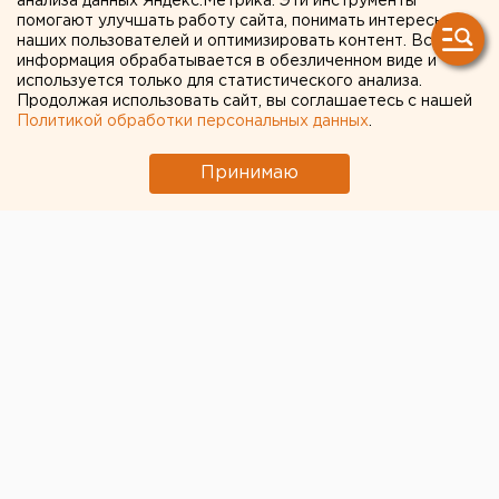
анализа данных Яндекс.Метрика. Эти инструменты
помогают улучшать работу сайта, понимать интересы
В Оренбурге продлили арест «смотрителю»
наших пользователей и оптимизировать контент. Вся
кладбищ
информация обрабатывается в обезличенном виде и
используется только для статистического анализа.
Под Екатеринбургом диверсанты взорвали
Продолжая использовать сайт, вы соглашаетесь с нашей
создателя дрона «Упырь»
Политикой обработки персональных данных
.
Принимаю
← НОВОСТИ
8 АПРЕЛЯ 2020 В 21:20
ЕАНовости
В Нижнем Тагиле
зафиксирован первый
предварительный случай
заражения коронавирусом