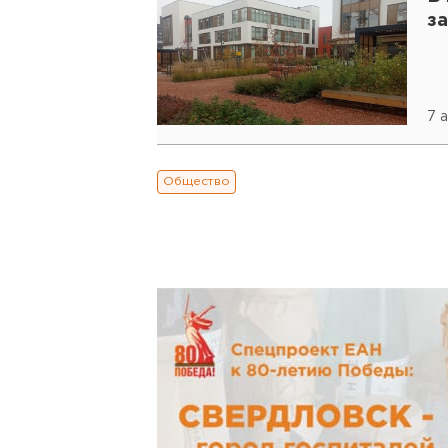
з
7 а
Общество