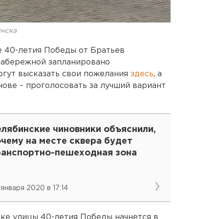
инска
це 40-летия Победы от Братьев
набережной запланировано
огут высказать свои пожелания
здесь
, а
нове – проголосовать за лучший вариант
елябинские чиновники объяснили,
чему на месте сквера будет
ранспортно-пешеходная зона
 января 2020 в 17:14
тке улицы 40-летия Победы начнется в