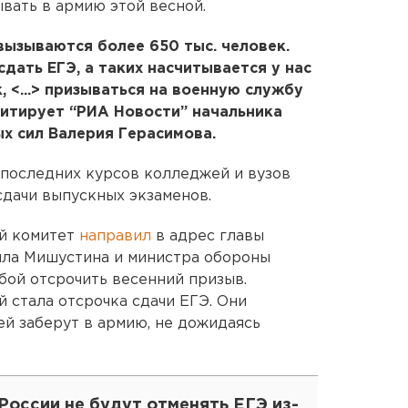
вать в армию этой весной.
вызываются более 650 тыс. человек.
дать ЕГЭ, а таких насчитывается у нас
к, <...> призываться на военную службу
 цитирует “РИА Новости” начальника
х сил Валерия Герасимова.
 последних курсов колледжей и вузов
сдачи выпускных экзаменов.
й комитет
направил
в адрес главы
ила Мишустина и министра обороны
ой отсрочить весенний призыв.
 стала отсрочка сдачи ЕГЭ. Они
ей заберут в армию, не дожидаясь
России не будут отменять ЕГЭ из-