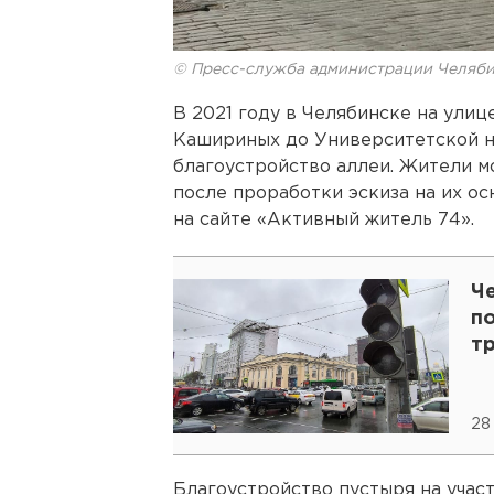
© Пресс-служба администрации Челяб
В 2021 году в Челябинске на ули
Кашириных до Университетской 
благоустройство аллеи. Жители м
после проработки эскиза на их ос
на сайте «Активный житель 74».
Ч
по
т
28
Благоустройство пустыря на учас