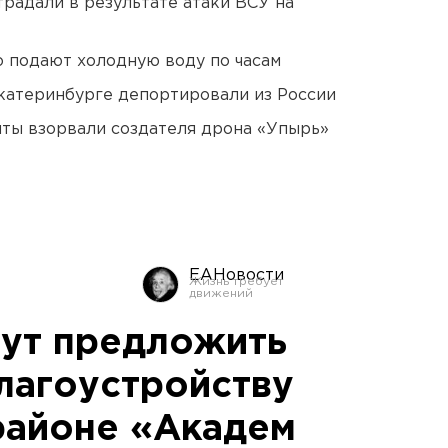
традали в результате атаки ВСУ на
 подают холодную воду по часам
Екатеринбурге депортировали из России
ты взорвали создателя дрона «Упырь»
ЕАНовости
ут предложить
благоустройству
районе «Академ