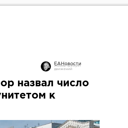
ЕАНовости
ор назвал число
унитетом к