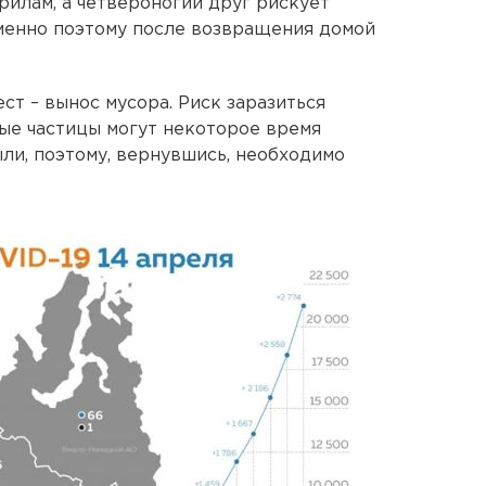
рилам, а четвероногий друг рискует
именно поэтому после возвращения домой
ест – вынос мусора. Риск заразиться
ные частицы могут некоторое время
ыли, поэтому, вернувшись, необходимо