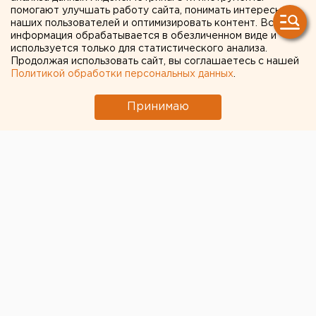
фейк о создании на базе
помогают улучшать работу сайта, понимать интересы
наших пользователей и оптимизировать контент. Вся
местной больницы
информация обрабатывается в обезличенном виде и
используется только для статистического анализа.
межрегионального
Продолжая использовать сайт, вы соглашаетесь с нашей
“коронавирусного” центра
Политикой обработки персональных данных
.
Принимаю