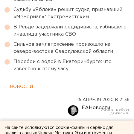
Судьбу «Яблока» решит судья, признавший
«Мемориал»* экстремистским
В Ревде задержали рецидивиста, избившего
инвалида-участника СВО
Сильное землетрясение произошло на
северо-востоке Свердловской области
Перебои с водой в Екатеринбурге: что
известно к этому часу
← НОВОСТИ
15 АПРЕЛЯ 2020 В 21:36
ЕАНовости
Жителей Ревды напугал
На сайте используются cookie-файлы и сервис для
анализа данных Яндекс.Метрика. Эти инструменты