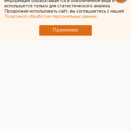
информация обрабатывается в обезличенном виде и
используется только для статистического анализа.
Продолжая использовать сайт, вы соглашаетесь с нашей
Политикой обработки персональных данных
.
Принимаю
© Pixabay.com
В районе Нижнего Тагила на реке Чусовой
перевернулась моторная лодка с двумя мужчинами,
сообщает 19 апреля пресс-служба ГУ МЧС России по
Свердловской области.