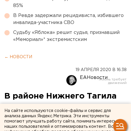
85%
В Ревде задержали рецидивиста, избившего
инвалида-участника СВО
Судьбу «Яблока» решит судья, признавший
«Мемориал»* экстремистским
← НОВОСТИ
19 АПРЕЛЯ 2020 В 16:38
ЕАНовости
В районе Нижнего Тагила
перевернулась моторная
На сайте используются cookie-файлы и сервис для
лодка, один человек погиб
анализа данных Яндекс.Метрика. Эти инструменты
помогают улучшать работу сайта, понимать интересы
наших пользователей и оптимизировать контент. Вся