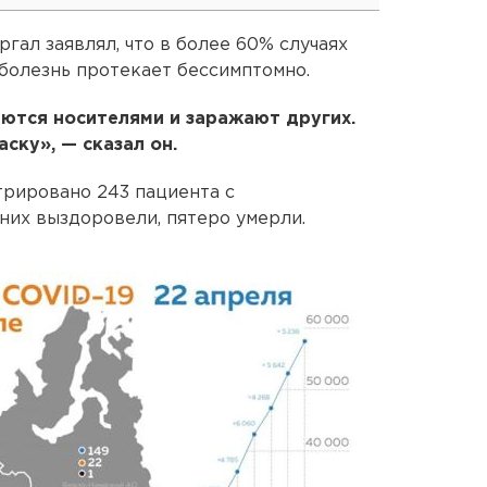
гал заявлял, что в более 60% случаях
болезнь протекает бессимптомно.
яются носителями и заражают других.
ску», — сказал он.
трировано 243 пациента с
них выздоровели, пятеро умерли.