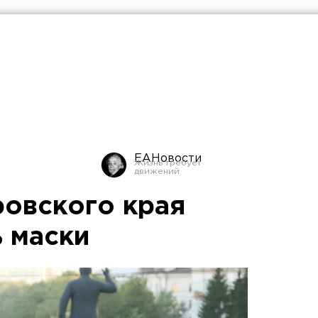
ЕАНовости
овского края
ь маски