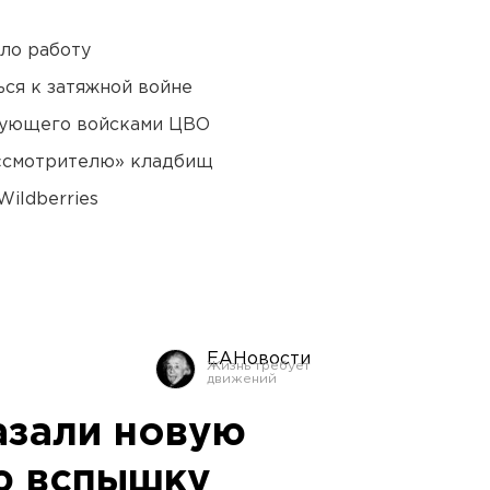
ло работу
ся к затяжной войне
дующего войсками ЦВО
 «смотрителю» кладбищ
ildberries
ЕАНовости
азали новую
ю вспышку