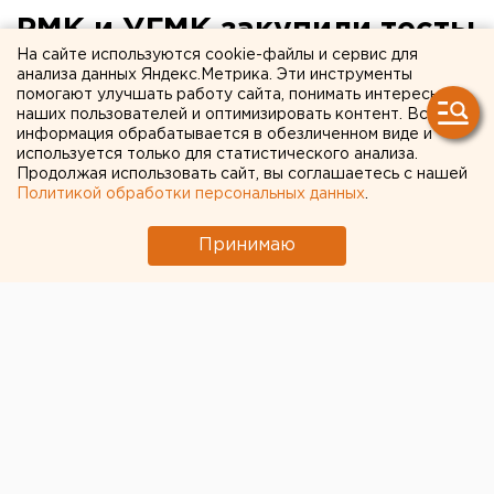
РМК и УГМК закупили тесты
На сайте используются cookie-файлы и сервис для
на коронавирус и аппараты
анализа данных Яндекс.Метрика. Эти инструменты
помогают улучшать работу сайта, понимать интересы
ИВЛ для уральских
наших пользователей и оптимизировать контент. Вся
больниц
информация обрабатывается в обезличенном виде и
используется только для статистического анализа.
Продолжая использовать сайт, вы соглашаетесь с нашей
Политикой обработки персональных данных
.
Принимаю