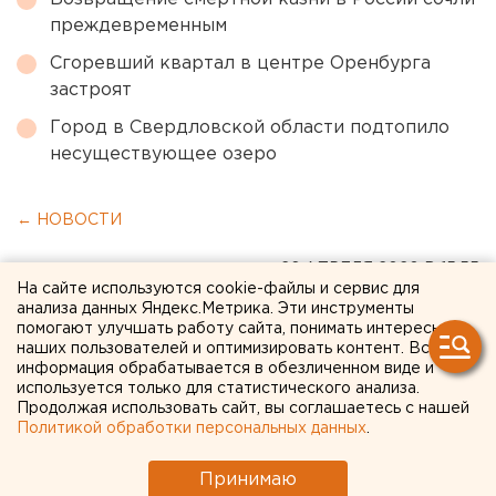
преждевременным
Сгоревший квартал в центре Оренбурга
застроят
Город в Свердловской области подтопило
несуществующее озеро
← НОВОСТИ
26 АПРЕЛЯ 2020 В 15:55
На сайте используются cookie-файлы и сервис для
ЕАНовости
анализа данных Яндекс.Метрика. Эти инструменты
помогают улучшать работу сайта, понимать интересы
наших пользователей и оптимизировать контент. Вся
В Дивеево ввели карантин
информация обрабатывается в обезличенном виде и
используется только для статистического анализа.
из-за коронавируса в
Продолжая использовать сайт, вы соглашаетесь с нашей
Политикой обработки персональных данных
.
монастыре
Принимаю