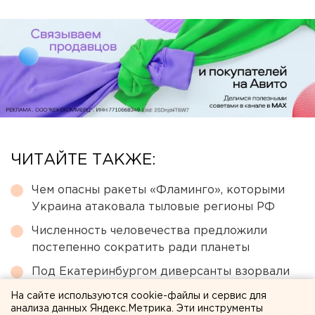
ЧИТАЙТЕ ТАКЖЕ:
Чем опасны ракеты «Фламинго», которыми
Украина атаковала тыловые регионы РФ
Численность человечества предложили
постепенно сократить ради планеты
Под Екатеринбургом диверсанты взорвали
создателя дрона «Упырь»
На сайте используются cookie-файлы и сервис для
анализа данных Яндекс.Метрика. Эти инструменты
Участок с челябинским элеватором выставят