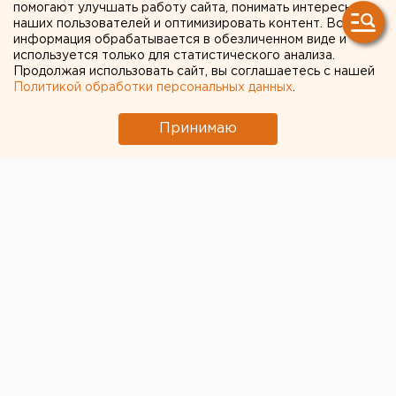
помогают улучшать работу сайта, понимать интересы
на аукцион по КРТ в этом году
наших пользователей и оптимизировать контент. Вся
информация обрабатывается в обезличенном виде и
Возвращение смертной казни в России сочли
используется только для статистического анализа.
преждевременным
Продолжая использовать сайт, вы соглашаетесь с нашей
Политикой обработки персональных данных
.
← НОВОСТИ
Принимаю
27 АПРЕЛЯ 2020 В 15:43
ЕАНовости
Власти Челябинской
области рассматривают
возможность введения
масочного режима
На Южном Урале может быть введен масочный
режим, сообщил на брифинге губернатор