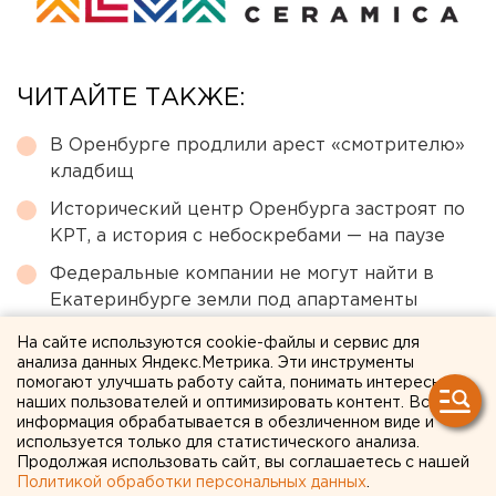
ЧИТАЙТЕ ТАКЖЕ:
В Оренбурге продлили арест «смотрителю»
кладбищ
Исторический центр Оренбурга застроят по
КРТ, а история с небоскребами — на паузе
Федеральные компании не могут найти в
Екатеринбурге земли под апартаменты
Возвращение смертной казни в России сочли
На сайте используются cookie-файлы и сервис для
преждевременным
анализа данных Яндекс.Метрика. Эти инструменты
помогают улучшать работу сайта, понимать интересы
Чем опасны ракеты «Фламинго», которыми
наших пользователей и оптимизировать контент. Вся
информация обрабатывается в обезличенном виде и
Украина атаковала тыловые регионы РФ
используется только для статистического анализа.
Продолжая использовать сайт, вы соглашаетесь с нашей
Политикой обработки персональных данных
.
← НОВОСТИ