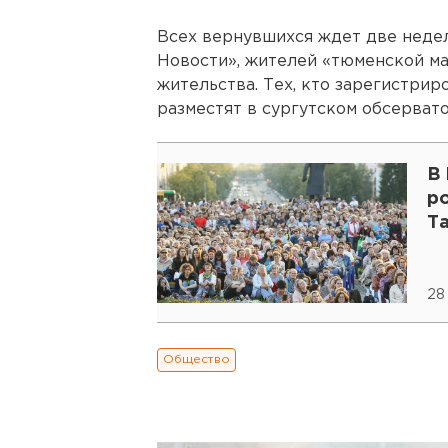
Всех вернувшихся ждет две неде
Новости», жителей «тюменской м
жительства. Тех, кто зарегистрир
разместят в сургутском обсервато
В 
ро
Т
28
Общество