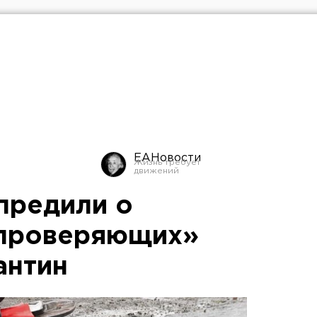
ЕАНовости
предили о
«проверяющих»
антин