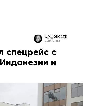
ЕАНовости
л спецрейс с
 Индонезии и