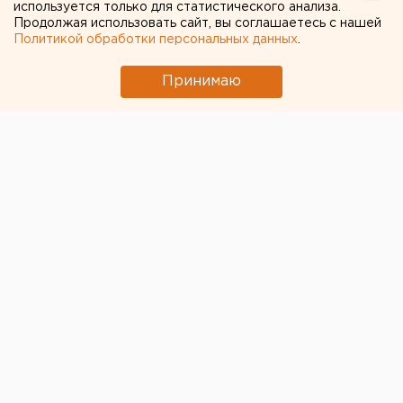
используется только для статистического анализа.
Продолжая использовать сайт, вы соглашаетесь с нашей
Политикой обработки персональных данных
.
Принимаю
© Pixabay.com
В московской больнице № 50 в ночь на 4 мая умер
митрополит Иона (Карпухин), почетный настоятель
столичного храма Воздвижения Креста Господня в
Алтуфьеве. Ему было 78 лет.