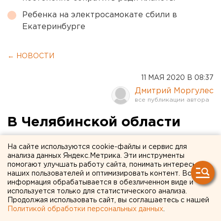
Ребенка на электросамокате сбили в
Екатеринбурге
← НОВОСТИ
11 МАЯ 2020 В 08:37
Дмитрий Моргулес
В Челябинской области
ликвидировали пожар в
На сайте используются cookie-файлы и сервис для
Ильменском заповеднике
анализа данных Яндекс.Метрика. Эти инструменты
помогают улучшать работу сайта, понимать интересы
наших пользователей и оптимизировать контент. Вся
Четыре дня потребовалось пожарным
информация обрабатывается в обезличенном виде и
Челябинской области, чтобы ликвидировать
используется только для статистического анализа.
Продолжая использовать сайт, вы соглашаетесь с нашей
пожар, возникший на территории Ильменского
Политикой обработки персональных данных
.
государственного заповедника.