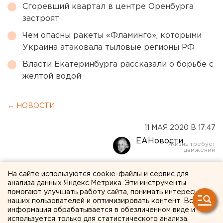
Сгоревший квартал в центре Оренбурга
застроят
Чем опасны ракеты «Фламинго», которыми
Украина атаковала тыловые регионы РФ
Власти Екатеринбурга рассказали о борьбе с
желтой водой
← НОВОСТИ
11 МАЯ 2020 В 17:47
ЕАНовости
Прокуратура проведет
На сайте используются cookie-файлы и сервис для
анализа данных Яндекс.Метрика. Эти инструменты
проверку по факту сноса
помогают улучшать работу сайта, понимать интересы
наших пользователей и оптимизировать контент. Вся
могилы ветерана в
информация обрабатывается в обезличенном виде и
используется только для статистического анализа.
Екатеринбурге