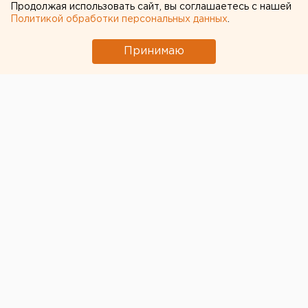
Продолжая использовать сайт, вы соглашаетесь с нашей
Политикой обработки персональных данных
.
Принимаю
Прокуратура Свердловской области проверяет
информацию о сносе могилы ветерана Великой
Отечественной войны в Екатеринбурге, сообщили в
надзорном ведомстве региона.