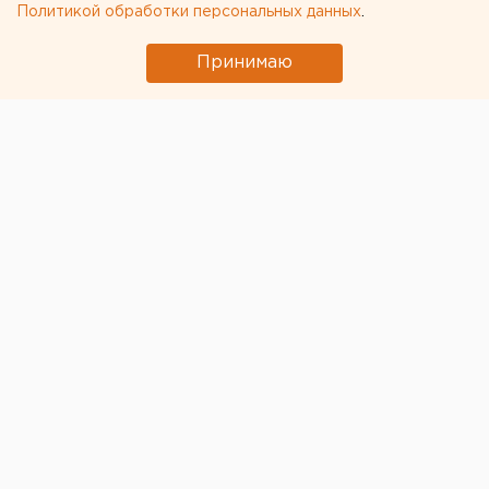
Политикой обработки персональных данных
.
Принимаю
© ЕАН
Жительница Губахи Пермского края с 2017 года
жила с ошибкой в паспорте. При замене документа
после заключения брака ей указали мужской пол,
сообщает РИА «Новости» со ссылкой на МВД.
Уточняется, что ошибку в паспорте через несколько
месяцев после выдачи документов обнаружил муж.
Однако в паспортном столе отказались