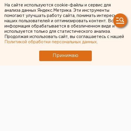
20 МАЯ 2020 В 13:10
На сайте используются cookie-файлы и сервис для
ЕАНовости
анализа данных Яндекс.Метрика. Эти инструменты
помогают улучшать работу сайта, понимать интересы
наших пользователей и оптимизировать контент. Вся
Хранение гигабайтов и
информация обрабатывается в обезличенном виде и
используется только для статистического анализа.
защита от подписок:
Продолжая использовать сайт, вы соглашаетесь с нашей
Политикой обработки персональных данных
.
«МегаФон» запустил новые
тарифы
Принимаю