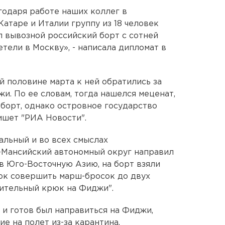
годаря работе наших коллег в
Катаре и Италии группу из 18 человек
л вывозной российский борт с сотней
летели в Москву», - написала дипломат в
ой половине марта к ней обратились за
и. По ее словам, тогда нашелся меценат,
 борт, однако островное государство
ишет "РИА Новости".
еальный и во всех смыслах
-Мансийский автономный округ направил
 в Юго-Восточную Азию, на борт взяли
вок совершить марш-бросок до двух
нительный крюк на Фиджи".
 и готов был направиться на Фиджи,
е на полет из-за карантина.