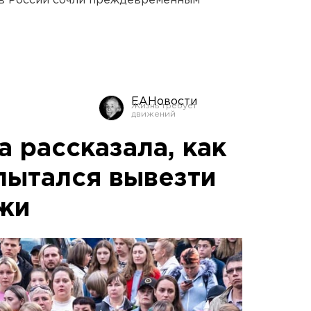
в России сочли преждевременным
ЕАНовости
 рассказала, как
пытался вывезти
жи