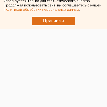
используется только для статистического анализа.
Продолжая использовать сайт, вы соглашаетесь с нашей
Политикой обработки персональных данных
.
Принимаю
© Дмитрий Толстошеев для ЕАН
РИА "Рейтинг" подготовило
исследование
по
количеству выделенных средств на социальную
сферу в каждом регионе России. Больше всего
денег (в тысячах рублей на каждого жителя)
выделили в 2019 году в Сахалинской области (106,29