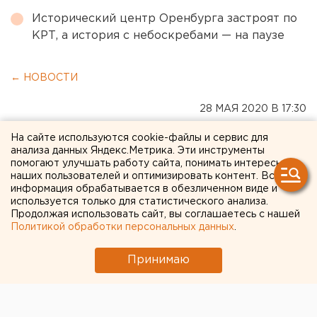
Исторический центр Оренбурга застроят по
КРТ, а история с небоскребами — на паузе
← НОВОСТИ
28 МАЯ 2020 В 17:30
ЕАНовости
На сайте используются cookie-файлы и сервис для
анализа данных Яндекс.Метрика. Эти инструменты
помогают улучшать работу сайта, понимать интересы
Директора
наших пользователей и оптимизировать контент. Вся
информация обрабатывается в обезличенном виде и
правительственной
используется только для статистического анализа.
Продолжая использовать сайт, вы соглашаетесь с нашей
организации оставили в
Политикой обработки персональных данных
.
челябинском СИЗО до
Принимаю
сентября