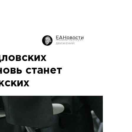
ЕАНовости
дловских
овь станет
жских