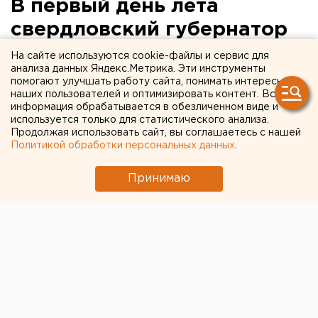
В первый день лета
свердловский губернатор
примет решение о
На сайте используются cookie-файлы и сервис для
анализа данных Яндекс.Метрика. Эти инструменты
сохранении или снятии
помогают улучшать работу сайта, понимать интересы
наших пользователей и оптимизировать контент. Вся
карантина
информация обрабатывается в обезличенном виде и
используется только для статистического анализа.
Продолжая использовать сайт, вы соглашаетесь с нашей
Политикой обработки персональных данных
.
Принимаю