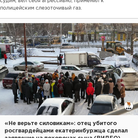
судим, вел себя агрессивно, применил к
полицейским слезоточивый газ.
«Не верьте силовикам»: отец убитого
росгвардейцами екатеринбуржца сделал