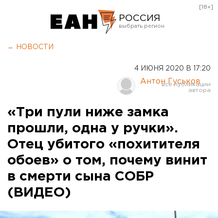
[18+]
РОССИЯ
Екатеринбург
← НОВОСТИ
Челябинск
4 ИЮНЯ 2020 В 17:20
Курган
Антон Гуськов
Оренбург
«Три пули ниже замка
прошли, одна у ручки».
Отец убитого «похитителя
обоев» о том, почему винит
в смерти сына СОБР
(ВИДЕО)