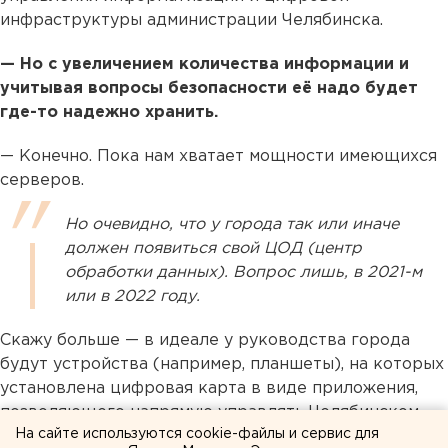
инфраструктуры администрации Челябинска.
— Но с увеличением количества информации и
учитывая вопросы безопасности её надо будет
где-то надежно хранить.
— Конечно. Пока нам хватает мощности имеющихся
серверов.
Но очевидно, что у города так или иначе
должен появиться свой ЦОД (центр
обработки данных). Вопрос лишь, в 2021-м
или в 2022 году.
Скажу больше — в идеале у руководства города
будут устройства (например, планшеты), на которых
установлена цифровая карта в виде приложения,
позволяющего напрямую управлять Челябинском
На сайте используются cookie-файлы и сервис для
прямо с планшета. И в этом нет ничего