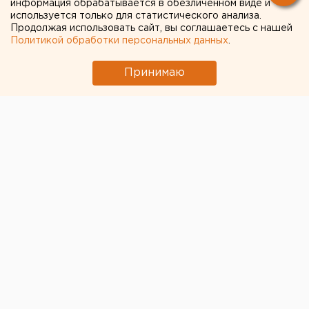
информация обрабатывается в обезличенном виде и
используется только для статистического анализа.
Продолжая использовать сайт, вы соглашаетесь с нашей
Политикой обработки персональных данных
.
Принимаю
Мэрия Екатеринбурга сегодня проведет первое
организационное собрание по подготовке к
проведению голосования по внесению поправок в
Конституцию РФ. Об этом было объявлено перед
заседанием гордумы.