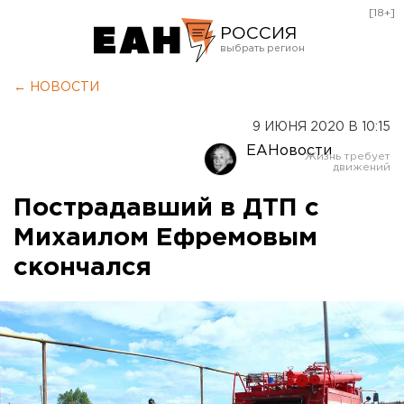
[18+]
РОССИЯ
Екатеринбург
← НОВОСТИ
Челябинск
9 ИЮНЯ 2020 В 10:15
Курган
ЕАНовости
Оренбург
Пострадавший в ДТП с
Михаилом Ефремовым
скончался