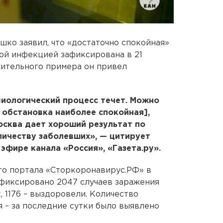
ко заявил, что «достаточно спокойная»
ой инфекцией зафиксирована в 21
жительного примера он привел
миологический процесс течет. Можно
е обстановка наиболее спокойная],
осква дает хороший результат по
личеству заболевших», — цитирует
эфире канала «Россия», «Газета.ру».
го портала «Сторкоронавирус.РФ» в
афиксировано 2047 случаев заражения
, 1176 – выздоровели. Количество
 – за последние сутки было выявлено