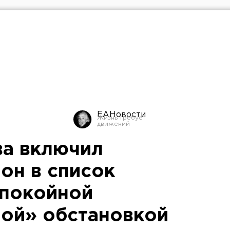
ЕАНовости
ва включил
он в список
спокойной
ой» обстановкой