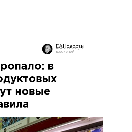
ЕАНовости
пропало: в
одуктовых
дут новые
авила