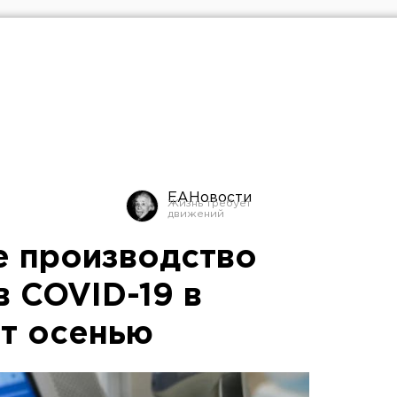
ЕАНовости
 производство
 COVID-19 в
ят осенью