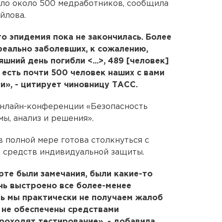
рло около 500 медработников, сообщила
йлова.
о эпидемия пока не закончилась. Более
реально заболевших, к сожалению,
яшний день погибли <...>, 489 [человек]
 есть почти 500 человек наших с вами
и», - цитирует чиновницу ТАСС.
онлайн-конференции «Безoпасность
ы, анализ и решения».
 в полной мере готова столкнуться с
о средств индивидуальной защиты.
арте были замечания, были какие-то
нь выстроено все более-менее
ь мы практически не получаем жалоб
и не обеспечены средствами
роходят тестирование», - добавила