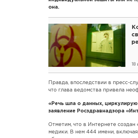
она.
К
св
р
18
Правда, впоследствии в пресс-сл
что глава ведомства привела нео
«Речь шла о данных, циркулирую
заявление Росздравнадзора «Ин
Отметим, что в Интернете создан 
медики. В нем 444 имени, включа