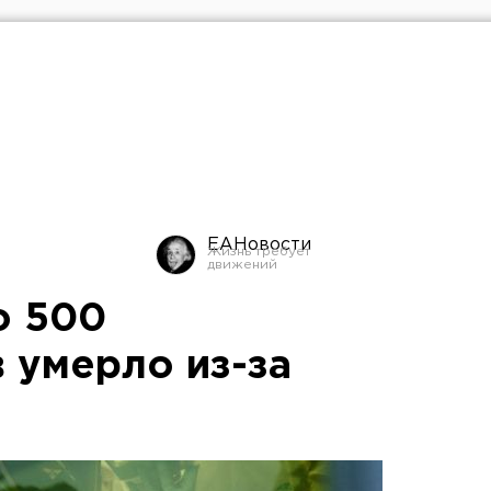
ЕАНовости
о 500
 умерло из-за