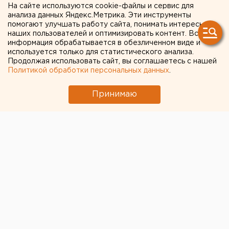
еще двух уголовных дел
На сайте используются cookie-файлы и сервис для
анализа данных Яндекс.Метрика. Эти инструменты
помогают улучшать работу сайта, понимать интересы
наших пользователей и оптимизировать контент. Вся
информация обрабатывается в обезличенном виде и
используется только для статистического анализа.
Продолжая использовать сайт, вы соглашаетесь с нашей
Политикой обработки персональных данных
.
Принимаю
В отношении бывшего начальника главного
управления МЧС России по Курганской области
Олега Рожкова возбуждено еще два уголовных дела