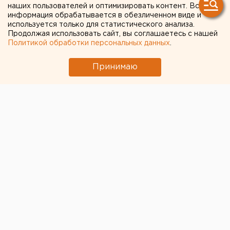
наших пользователей и оптимизировать контент. Вся
информация обрабатывается в обезличенном виде и
используется только для статистического анализа.
Продолжая использовать сайт, вы соглашаетесь с нашей
Политикой обработки персональных данных
.
Принимаю
© Главный канал Екатеринбурга
В Екатеринбурге после трехмесячного перерыва
стартовал первый футбольный матч РПЛ с участием
местного клуба «Урал» и казанского ФК «Рубин».