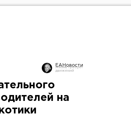
ЕАНовости
ательного
водителей на
ркотики