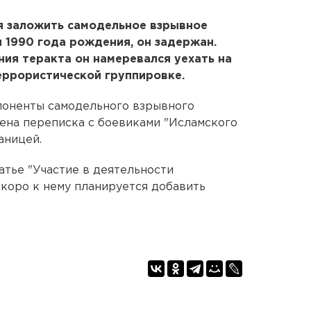
я заложить самодельное взрывное
н 1990 года рождения, он задержан.
ния теракта он намеревался уехать на
еррористической группировке.
поненты самодельного взрывного
жена переписка с боевиками "Исламского
аницей.
атье "Участие в деятельности
скоро к нему планируется добавить