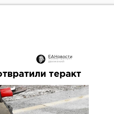
ЕАНовости
отвратили теракт