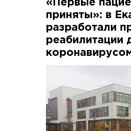
«Первые паци
приняты»: в Е
разработали п
реабилитации 
коронавирусо