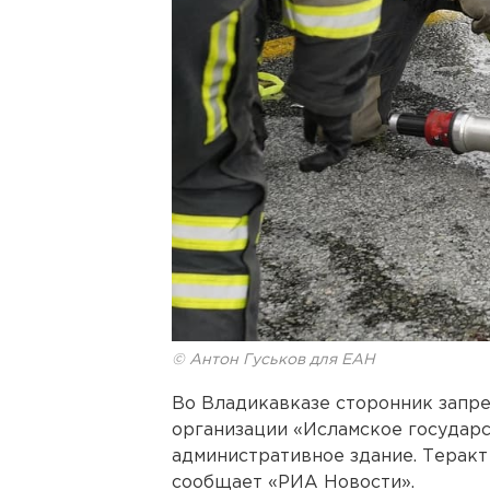
© Антон Гуськов для ЕАН
Во Владикавказе сторонник запр
организации «Исламское государс
административное здание. Терак
сообщает «РИА Новости».