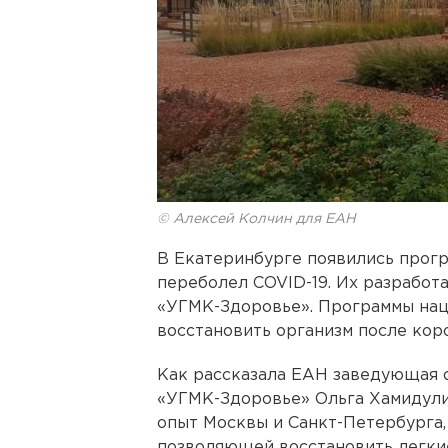
© Алексей Колчин для ЕАН
В Екатеринбурге появились прогр
переболел COVID-19. Их разработ
«УГМК-Здоровье». Программы наце
восстановить организм после кор
Как рассказала ЕАН заведующая 
«УГМК-Здоровье» Ольга Хамидулин
опыт Москвы и Санкт-Петербурга, 
позволяющей восстановить легки