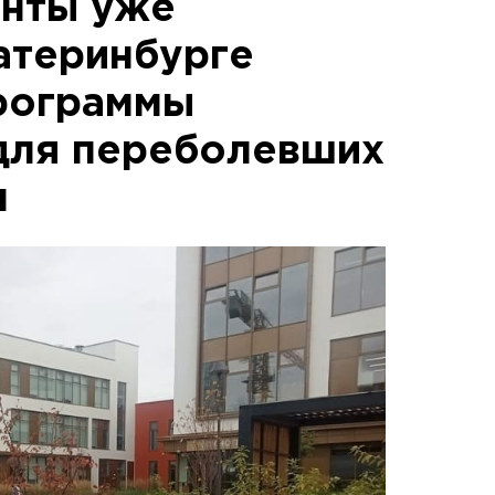
енты уже
катеринбурге
рограммы
для переболевших
м