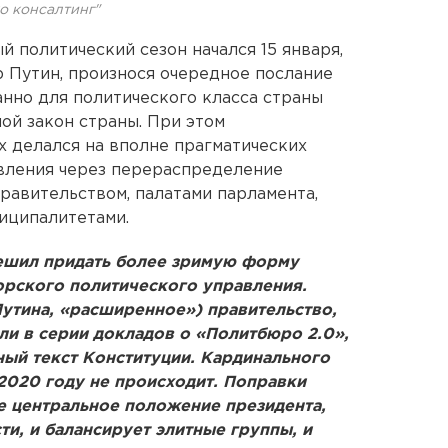
о консалтинг"
й политический сезон начался 15 января,
 Путин, произнося очередное послание
нно для политического класса страны
ой закон страны. При этом
х делался на вполне прагматических
вления через перераспределение
равительством, палатами парламента,
ниципалитетами.
решил придать более зримую форму
рского политического управления.
утина, «расширенное») правительство,
ли в серии докладов о «Политбюро 2.0»,
ный текст Конституции. Кардинального
2020 году не происходит. Поправки
 центральное положение президента,
ти, и балансирует элитные группы, и