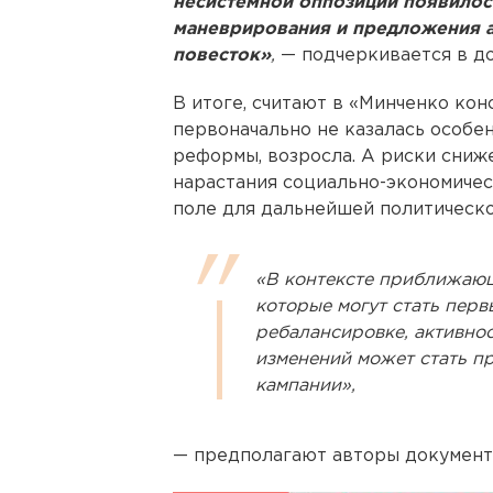
несистемной оппозиции появилос
маневрирования и предложения а
повесток»
,
— подчеркивается в до
В итоге, считают в «Минченко кон
первоначально не казалась особе
реформы, возросла. А риски сниж
нарастания социально-экономиче
поле для дальнейшей политическо
«В контексте приближающ
которые могут стать пер
ребалансировке, активно
изменений может стать п
кампании»,
— предполагают авторы документ