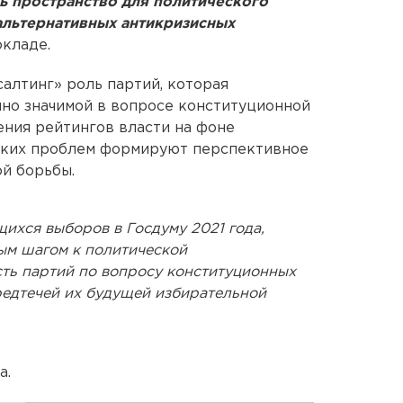
ь пространство для политического
льтернативных антикризисных
кладе.
салтинг» роль партий, которая
нно значимой в вопросе конституционной
ения рейтингов власти на фоне
ских проблем формируют перспективное
й борьбы.
ихся выборов в Госдуму 2021 года,
вым шагом к политической
сть партий по вопросу конституционных
редтечей их будущей избирательной
а.