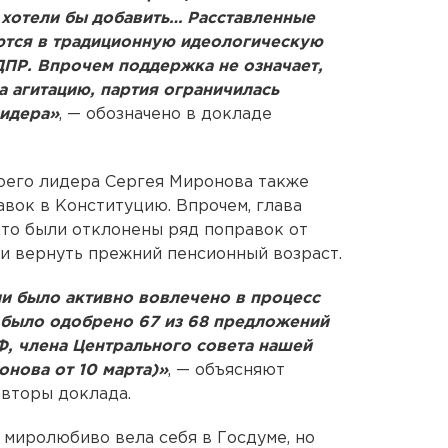
 хотели бы добавить… Расставленные
тся в традиционную идеологическую
ПР. Впрочем поддержка не означает,
а агитацию, партия ограничилась
лидера»
, — обозначено в докладе
оего лидера Сергея Миронова также
вок в Конституцию. Впрочем, глава
 что были отклонены ряд поправок от
ти вернуть прежний пенсионный возраст.
ии было активно вовлечено в процесс
 было одобрено 67 из 68 предложений
Ф, члена Центрального совета нашей
онова от 10 марта)»
, — объясняют
авторы доклада.
 миролюбиво вела себя в Госдуме, но