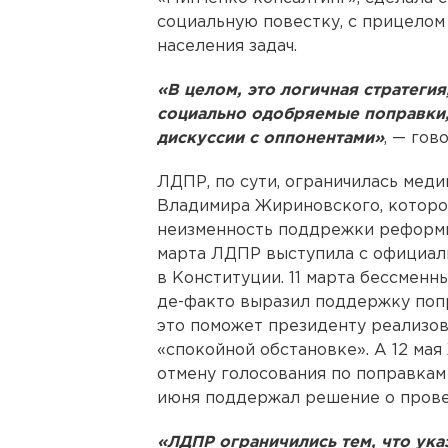
социальную повестку, с прицелом
населения задач.
«В целом, это логичная стратеги
социально одобряемые поправки,
дискуссии с оппонентами»
, — гов
ЛДПР, по сути, ограничилась мед
Владимира Жириновского, которог
неизменность поддрежки реформы,
марта ЛДПР выступила с официал
в Конституции. 11 марта бессме
де-факто выразил поддержку попр
это поможет президенту реализов
«спокойной обстановке». А 12 ма
отмену голосования по поправкам 
июня поддержал решение о прове
«ЛДПР ограничились тем, что ука