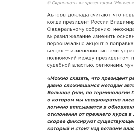
© Скриншоты из презентации "Минченк
Авторы доклада считают, что новы
когда президент России Владимир
Федеральному собранию, неожида
выразил желание изменить основн
первоначально акцент в поправка
вещах — изменении системы упра
полномочий между президентом, п
судебной властью, регионами, му
«Можно сказать, что президент 
давно сложившимся методам авто
Большое (или, по терминологии П
о котором мы неоднократно писа
логично вписывается в обновлен
отклонения от прежнего курса в 
скорее фиксируют существующее
который и стоит над ветвями влас