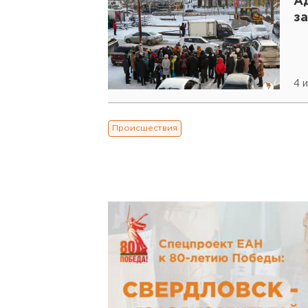
А
з
4 
Происшествия