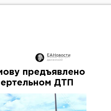
ЕАНовости
мову предъявлено
мертельном ДТП