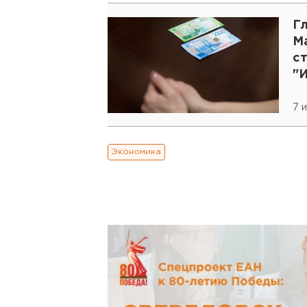
Г
М
ст
"
7 
Экономика