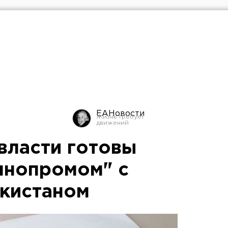
ЕАНовости
власти готовы
ннопромом" с
екистаном